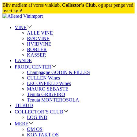
Bliv medlem af vores vinklub,
Collector's Club
, og spar penge ved
hvert køb!
Skip
Skip
to
to
navigation
content
VINE
ALLE VINE
RØDVINE
HVIDVINE
BOBLER
KASSER
LANDE
PRODUCENTER
Champagne GODIN & FILLES
CULLEN Wines
LECONFIELD Wines
MAURO SEBASTE
Tenuta GRIGEIRO
Tenuta MONTEROSOLA
TILBUD
COLLECTOR’S CLUB
LOG IND
MERE
OM OS
KONTAKT OS