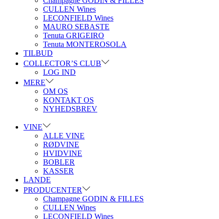
Champagne GODIN & FILLES
CULLEN Wines
LECONFIELD Wines
MAURO SEBASTE
Tenuta GRIGEIRO
Tenuta MONTEROSOLA
TILBUD
COLLECTOR’S CLUB
LOG IND
MERE
OM OS
KONTAKT OS
NYHEDSBREV
VINE
ALLE VINE
RØDVINE
HVIDVINE
BOBLER
KASSER
LANDE
PRODUCENTER
Champagne GODIN & FILLES
CULLEN Wines
LECONFIELD Wines