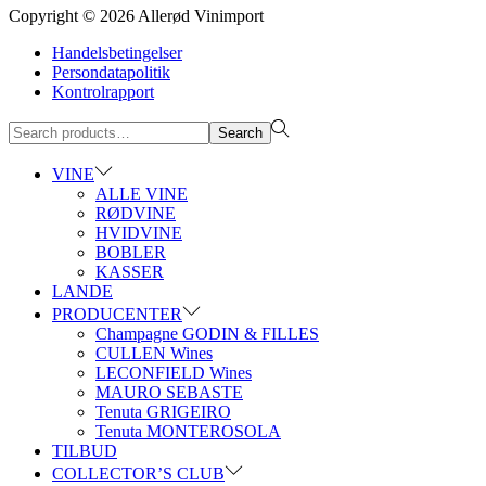
Copyright © 2026
Allerød Vinimport
Handelsbetingelser
Persondatapolitik
Kontrolrapport
Search
Search
for:>
VINE
ALLE VINE
RØDVINE
HVIDVINE
BOBLER
KASSER
LANDE
PRODUCENTER
Champagne GODIN & FILLES
CULLEN Wines
LECONFIELD Wines
MAURO SEBASTE
Tenuta GRIGEIRO
Tenuta MONTEROSOLA
TILBUD
COLLECTOR’S CLUB