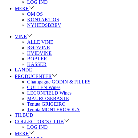
LOG IND
MERE
OM OS
KONTAKT OS
NYHEDSBREV
VINE
ALLE VINE
RØDVINE
HVIDVINE
BOBLER
KASSER
LANDE
PRODUCENTER
Champagne GODIN & FILLES
CULLEN Wines
LECONFIELD Wines
MAURO SEBASTE
Tenuta GRIGEIRO
Tenuta MONTEROSOLA
TILBUD
COLLECTOR’S CLUB
LOG IND
MERE