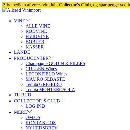
Bliv medlem af vores vinklub,
Collector's Club
, og spar penge ved h
Skip
Skip
to
to
navigation
content
VINE
ALLE VINE
RØDVINE
HVIDVINE
BOBLER
KASSER
LANDE
PRODUCENTER
Champagne GODIN & FILLES
CULLEN Wines
LECONFIELD Wines
MAURO SEBASTE
Tenuta GRIGEIRO
Tenuta MONTEROSOLA
TILBUD
COLLECTOR’S CLUB
LOG IND
MERE
OM OS
KONTAKT OS
NYHEDSBREV