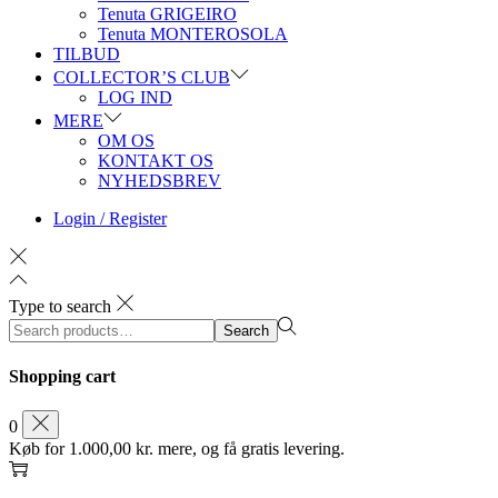
Tenuta GRIGEIRO
Tenuta MONTEROSOLA
TILBUD
COLLECTOR’S CLUB
LOG IND
MERE
OM OS
KONTAKT OS
NYHEDSBREV
Login / Register
Type to search
Search
Search
for:>
Shopping cart
0
Køb for
1.000,00
kr.
mere, og få gratis levering.