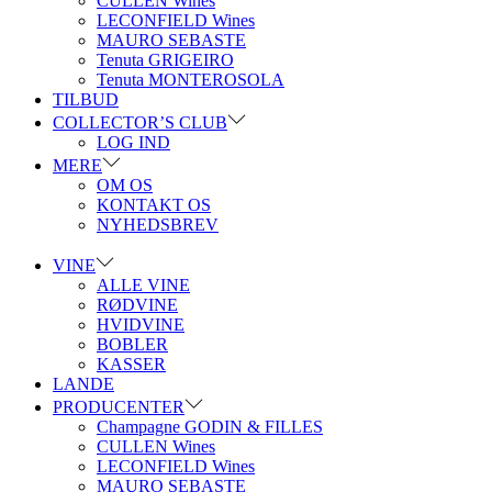
CULLEN Wines
LECONFIELD Wines
MAURO SEBASTE
Tenuta GRIGEIRO
Tenuta MONTEROSOLA
TILBUD
COLLECTOR’S CLUB
LOG IND
MERE
OM OS
KONTAKT OS
NYHEDSBREV
VINE
ALLE VINE
RØDVINE
HVIDVINE
BOBLER
KASSER
LANDE
PRODUCENTER
Champagne GODIN & FILLES
CULLEN Wines
LECONFIELD Wines
MAURO SEBASTE