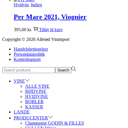
Hvidvin
,
Italien
Per Mare 2021, Viognier
395,00
kr.
Tilføj til kurv
Copyright © 2026
Allerød Vinimport
Handelsbetingelser
Persondatapolitik
Kontrolrapport
Search
Search
for:>
VINE
ALLE VINE
RØDVINE
HVIDVINE
BOBLER
KASSER
LANDE
PRODUCENTER
Champagne GODIN & FILLES