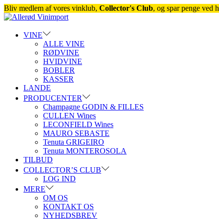
Bliv medlem af vores vinklub,
Collector's Club
, og spar penge ved h
Skip
Skip
to
to
navigation
content
VINE
ALLE VINE
RØDVINE
HVIDVINE
BOBLER
KASSER
LANDE
PRODUCENTER
Champagne GODIN & FILLES
CULLEN Wines
LECONFIELD Wines
MAURO SEBASTE
Tenuta GRIGEIRO
Tenuta MONTEROSOLA
TILBUD
COLLECTOR’S CLUB
LOG IND
MERE
OM OS
KONTAKT OS
NYHEDSBREV