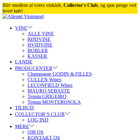
Bliv medlem af vores vinklub,
Collector's Club
, og spar penge ved
hvert køb!
Skip
Skip
to
to
navigation
content
VINE
ALLE VINE
RØDVINE
HVIDVINE
BOBLER
KASSER
LANDE
PRODUCENTER
Champagne GODIN & FILLES
CULLEN Wines
LECONFIELD Wines
MAURO SEBASTE
Tenuta GRIGEIRO
Tenuta MONTEROSOLA
TILBUD
COLLECTOR’S CLUB
LOG IND
MERE
OM OS
KONTAKT OS