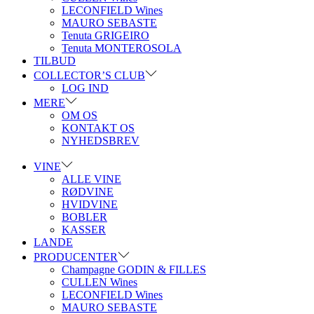
LECONFIELD Wines
MAURO SEBASTE
Tenuta GRIGEIRO
Tenuta MONTEROSOLA
TILBUD
COLLECTOR’S CLUB
LOG IND
MERE
OM OS
KONTAKT OS
NYHEDSBREV
VINE
ALLE VINE
RØDVINE
HVIDVINE
BOBLER
KASSER
LANDE
PRODUCENTER
Champagne GODIN & FILLES
CULLEN Wines
LECONFIELD Wines
MAURO SEBASTE