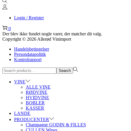
Login / Register
0
Der blev ikke fundet nogle varer, der matcher dit valg.
Copyright © 2026
Allerød Vinimport
Handelsbetingelser
Persondatapolitik
Kontrolrapport
Search
Search
for:>
VINE
ALLE VINE
RØDVINE
HVIDVINE
BOBLER
KASSER
LANDE
PRODUCENTER
Champagne GODIN & FILLES
CULLEN Wines