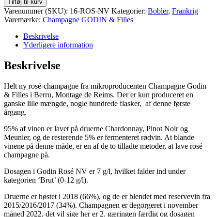
Tilføj til kurv
Rosé
Varenummer (SKU):
16-ROS-NV
Kategorier:
Bobler
,
Frankrig
NV,
Varemærke:
Champagne GODIN & Filles
Brut
antal
Beskrivelse
Yderligere information
Beskrivelse
Helt ny rosé-champagne fra mikroproducenten Champagne Godin
& Filles i Berru, Montage de Reims. Der er kun produceret en
ganske lille mængde, nogle hundrede flasker, af denne første
årgang.
95% af vinen er lavet på druerne Chardonnay, Pinot Noir og
Meunier, og de resterende 5% er fermenteret rødvin. At blande
vinene på denne måde, er en af de to tilladte metoder, at lave rosé
champagne på.
Dosagen i Godin Rosé NV er 7 g/l, hvilket falder ind under
kategorien ‘Brut’ (0-12 g/l).
Druerne er høstet i 2018 (66%), og de er blendet med reservevin fra
2015/2016/2017 (34%). Champagnen er degorgeret i november
måned 2022, det vil sige her er 2. gæringen færdig og dosagen