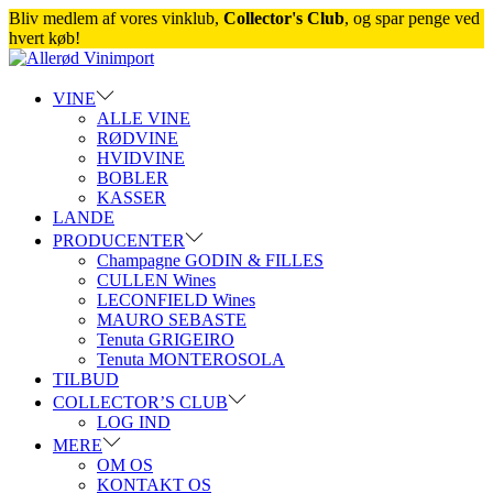
Bliv medlem af vores vinklub,
Collector's Club
, og spar penge ved
hvert køb!
Skip
Skip
to
to
navigation
content
VINE
ALLE VINE
RØDVINE
HVIDVINE
BOBLER
KASSER
LANDE
PRODUCENTER
Champagne GODIN & FILLES
CULLEN Wines
LECONFIELD Wines
MAURO SEBASTE
Tenuta GRIGEIRO
Tenuta MONTEROSOLA
TILBUD
COLLECTOR’S CLUB
LOG IND
MERE
OM OS
KONTAKT OS