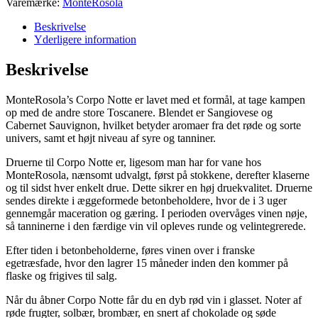
Varemærke:
MonteRosola
Beskrivelse
Yderligere information
Beskrivelse
MonteRosola’s Corpo Notte er lavet med et formål, at tage kampen
op med de andre store Toscanere. Blendet er Sangiovese og
Cabernet Sauvignon, hvilket betyder aromaer fra det røde og sorte
univers, samt et højt niveau af syre og tanniner.
Druerne til Corpo Notte er, ligesom man har for vane hos
MonteRosola, nænsomt udvalgt, først på stokkene, derefter klaserne
og til sidst hver enkelt drue. Dette sikrer en høj druekvalitet. Druerne
sendes direkte i æggeformede betonbeholdere, hvor de i 3 uger
gennemgår maceration og gæring. I perioden overvåges vinen nøje,
så tanninerne i den færdige vin vil opleves runde og velintegrerede.
Efter tiden i betonbeholderne, føres vinen over i franske
egetræsfade, hvor den lagrer 15 måneder inden den kommer på
flaske og frigives til salg.
Når du åbner Corpo Notte får du en dyb rød vin i glasset. Noter af
røde frugter, solbær, brombær, en snert af chokolade og søde