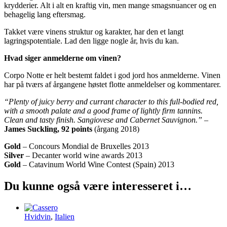
krydderier. Alt i alt en kraftig vin, men mange smagsnuancer og en
behagelig lang eftersmag.
Takket være vinens struktur og karakter, har den et langt
lagringspotentiale. Lad den ligge nogle år, hvis du kan.
Hvad siger anmelderne om vinen?
Corpo Notte er helt bestemt faldet i god jord hos anmelderne. Vinen
har på tværs af årgangene høstet flotte anmeldelser og kommentarer.
“Plenty of juicy berry and currant character to this full-bodied red,
with a smooth palate and a good frame of lightly firm tannins.
Clean and tasty finish. Sangiovese and Cabernet Sauvignon.”
–
James Suckling, 92 points
(årgang 2018)
Gold
– Concours Mondial de Bruxelles 2013
Silver
– Decanter world wine awards 2013
Gold
– Catavinum World Wine Contest (Spain) 2013
Du kunne også være interesseret i…
Hvidvin
,
Italien